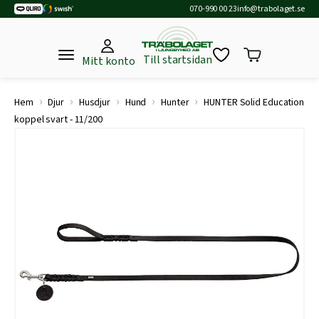
070-990 00 23
info@trabolaget.se
Till startsidan
Mitt konto
›
›
›
›
›
Hem
Djur
Husdjur
Hund
Hunter
HUNTER Solid Education
koppel svart - 11/200