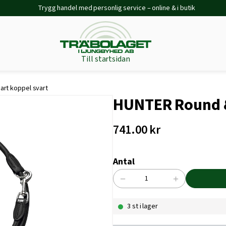
Trygg handel med personlig service – online & i butik
Till startsidan
art koppel svart
HUNTER Round & 
741.00
kr
Antal
−
+
HUNTER
Round
3 st i lager
&
soft
ställbart