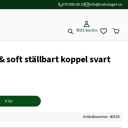
070-990 00 23
info@trabolaget.se
Mitt konto
soft ställbart koppel svart
Köp
Artikelnummer: 40539