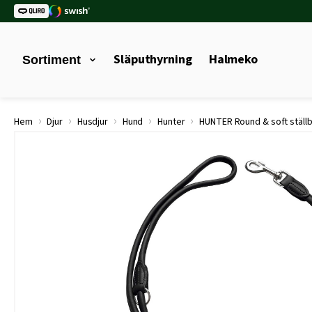
Släputhyrning
Halmeko
Sortiment
›
›
›
›
›
Hem
Djur
Husdjur
Hund
Hunter
HUNTER Round & soft ställb