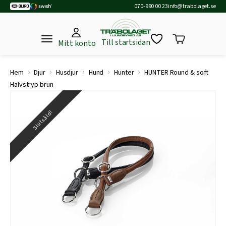
070-990 00 23
info@trabolaget.se
Till startsidan
Mitt konto
›
›
›
›
›
Hem
Djur
Husdjur
Hund
Hunter
HUNTER Round & soft
Halvstryp brun
Slutsåld!