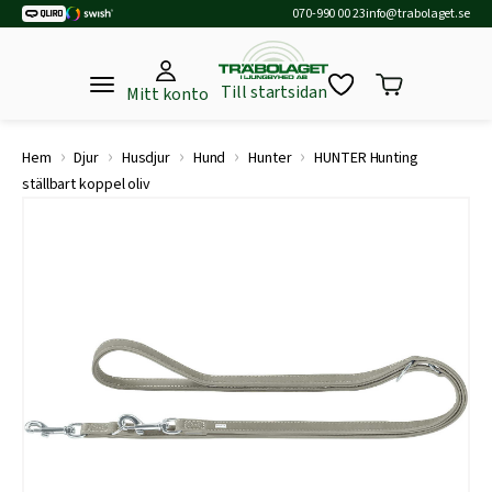
070-990 00 23
info@trabolaget.se
Till startsidan
Mitt konto
›
›
›
›
›
Hem
Djur
Husdjur
Hund
Hunter
HUNTER Hunting
ställbart koppel oliv