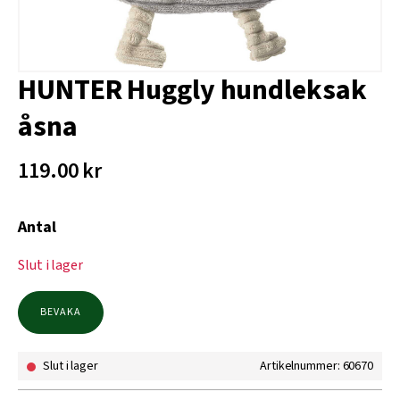
HUNTER Huggly hundleksak
åsna
119.00
kr
Antal
Slut i lager
BEVAKA
Slut i lager
Artikelnummer: 60670