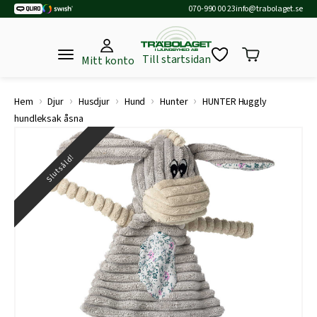
070-990 00 23
info@trabolaget.se
Till startsidan
Mitt konto
›
›
›
›
›
Hem
Djur
Husdjur
Hund
Hunter
HUNTER Huggly
hundleksak åsna
Slutsåld!