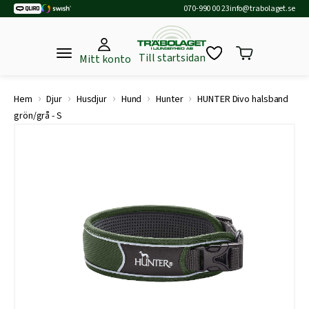
070-990 00 23
info@trabolaget.se
Till startsidan
Mitt konto
›
›
›
›
›
Hem
Djur
Husdjur
Hund
Hunter
HUNTER Divo halsband
grön/grå - S