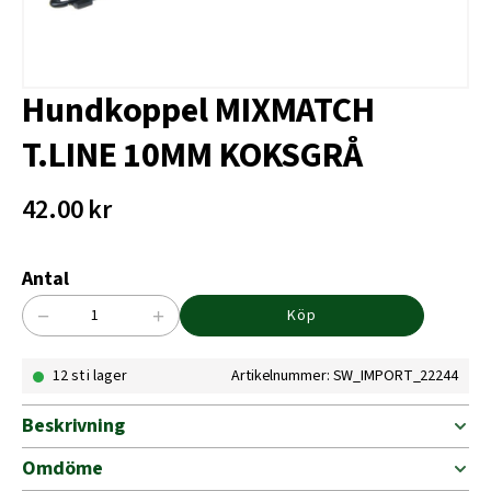
Hundkoppel MIXMATCH
T.LINE 10MM KOKSGRÅ
42.00
kr
Antal
−
+
Köp
Hundkoppel
MIXMATCH
12 st i lager
Artikelnummer: SW_IMPORT_22244
T.LINE
10MM
KOKSGRÅ
Beskrivning
mängd
Omdöme