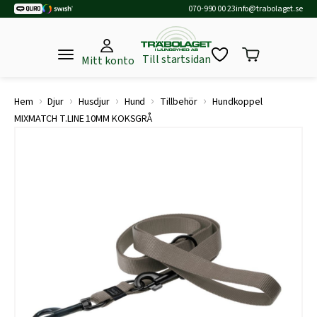
070-990 00 23
info@trabolaget.se
Till startsidan
Mitt konto
›
›
›
›
›
Hem
Djur
Husdjur
Hund
Tillbehör
Hundkoppel
MIXMATCH T.LINE 10MM KOKSGRÅ