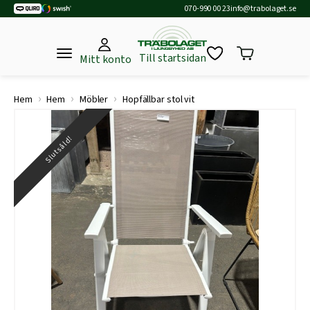
070-990 00 23
info@trabolaget.se
Till startsidan
Mitt konto
›
›
›
Hem
Hem
Möbler
Hopfällbar stol vit
Slutsåld!