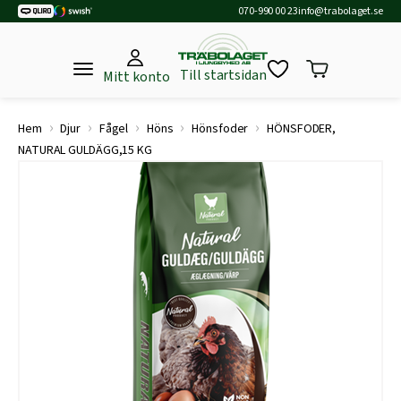
070-990 00 23
info@trabolaget.se
Till startsidan
Mitt konto
›
›
›
›
›
Hem
Djur
Fågel
Höns
Hönsfoder
HÖNSFODER,
NATURAL GULDÄGG,15 KG