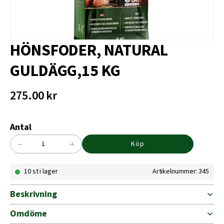
HÖNSFODER, NATURAL
GULDÄGG,15 KG
275.00
kr
Antal
−
+
Köp
HÖNSFODER,
NATURAL
10 st i lager
Artikelnummer: 345
GULDÄGG,15
KG
mängd
Beskrivning
Omdöme