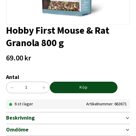
Hobby First Mouse & Rat
Granola 800 g
69.00
kr
Antal
−
+
Köp
Hobby
First
6 st i lager
Artikelnummer: 663671
Mouse
&
Rat
Beskrivning
Granola
800
Omdöme
g