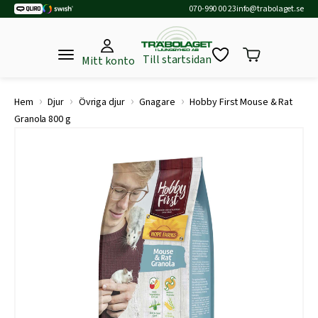
070-990 00 23
info@trabolaget.se
Till startsidan
Mitt konto
›
›
›
›
Hem
Djur
Övriga djur
Gnagare
Hobby First Mouse & Rat
Granola 800 g