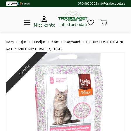
070-990 00 23
info@trabolaget.se
Till startsidan
Mitt konto
›
›
›
›
›
Hem
Djur
Husdjur
Katt
Kattsand
HOBBY FIRST HYGIENE
KATTSAND BABY POWDER, 10 KG
Slutsåld!