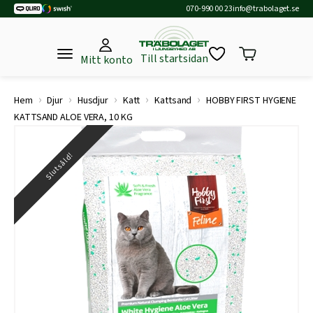
070-990 00 23
info@trabolaget.se
Till startsidan
Mitt konto
›
›
›
›
›
Hem
Djur
Husdjur
Katt
Kattsand
HOBBY FIRST HYGIENE
KATTSAND ALOE VERA, 10 KG
Slutsåld!