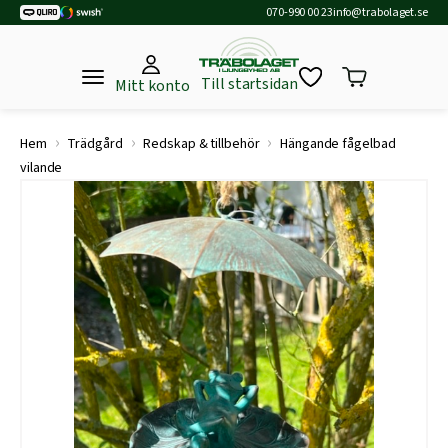
070-990 00 23
info@trabolaget.se
Till startsidan
Mitt konto
›
›
›
Hem
Trädgård
Redskap & tillbehör
Hängande fågelbad
vilande