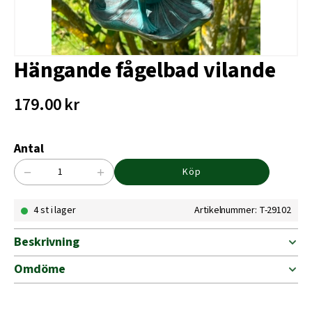
Hängande fågelbad vilande
179.00
kr
Antal
−
+
Köp
Hängande
fågelbad
4 st i lager
Artikelnummer: T-29102
vilande
mängd
Beskrivning
Omdöme