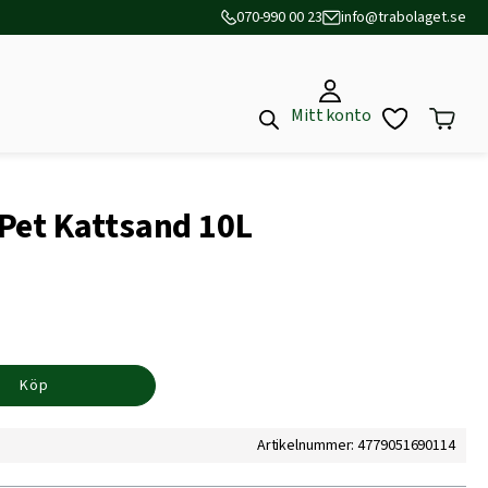
070-990 00 23
info@trabolaget.se
Mitt konto
Pet Kattsand 10L
Köp
Artikelnummer: 4779051690114