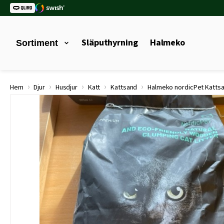
Släputhyrning
Halmeko
Sortiment
›
›
›
›
›
Hem
Djur
Husdjur
Katt
Kattsand
Halmeko nordicPet Kattsa