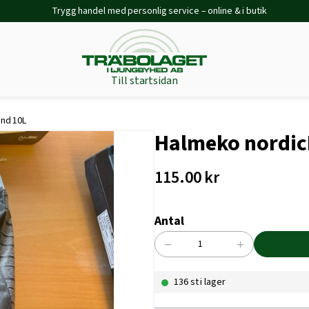
Trygg handel med personlig service – online & i butik
Till startsidan
nd 10L
Halmeko nordic
115.00
kr
Antal
−
+
Halmeko
nordicPet
136 st i lager
Kattsand
10L
mängd