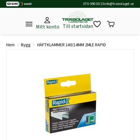
070-990 00 23
info@trabolaget.se
Till startsidan
Mitt konto
›
›
Hem
Bygg
HÄFTKLAMMER 140/14MM 2MLE RAPID