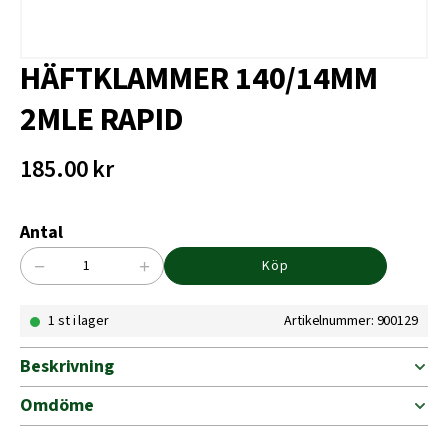
HÄFTKLAMMER 140/14MM
2MLE RAPID
185.00
kr
Antal
−
+
Köp
HÄFTKLAMMER
140/14MM
1 st i lager
Artikelnummer: 900129
2MLE
RAPID
mängd
Beskrivning
Omdöme