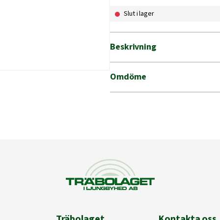
Slut i lager
Beskrivning
Omdöme
Träbolaget
Kontakta oss