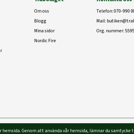
Om oss
Telefon:
070-990 0
Blogg
Mail:
butiken@trab
Mina sidor
Org. nummer: 559
Nordic Fire
r