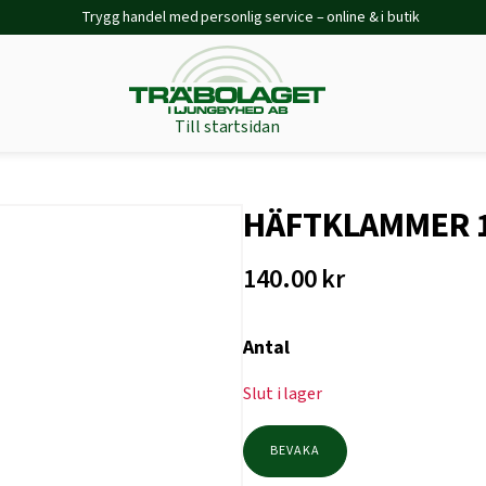
Trygg handel med personlig service – online & i butik
Till startsidan
HÄFTKLAMMER 1
140.00
kr
Antal
Slut i lager
BEVAKA