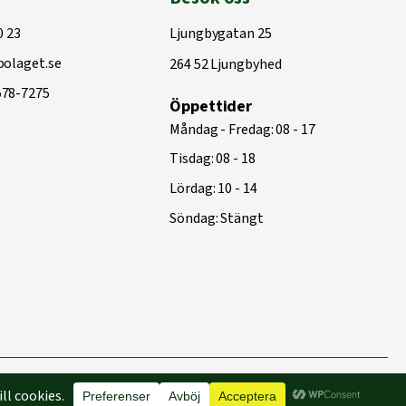
0 23
Ljungbygatan 25
olaget.se
264 52 Ljungbyhed
578-7275
Öppettider
Måndag - Fredag: 08 - 17
Tisdag: 08 - 18
Lördag: 10 - 14
Söndag: Stängt
Byggd med
♥
av
Capace Media | Webbyrå Malmö