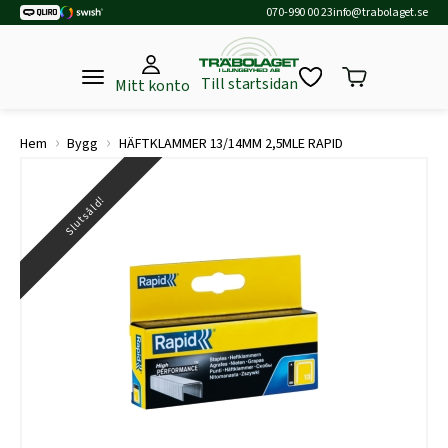
070-990 00 23
info@trabolaget.se
Till startsidan
Mitt konto
›
›
Hem
Bygg
HÄFTKLAMMER 13/14MM 2,5MLE RAPID
Slutsåld!