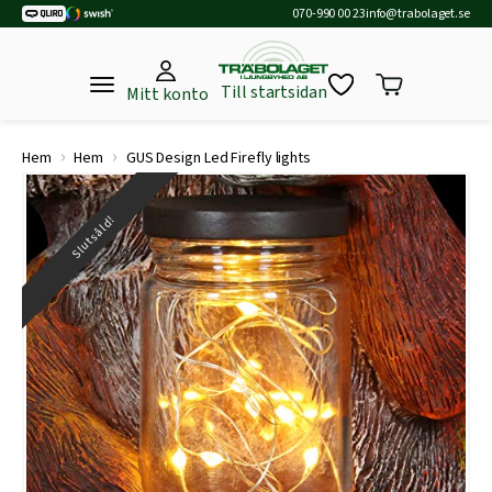
070-990 00 23
info@trabolaget.se
Till startsidan
Mitt konto
›
›
Hem
Hem
GUS Design Led Firefly lights
Slutsåld!