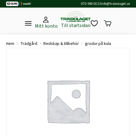
070-990 00 23
info@trabolaget.se
Till startsidan
Mitt konto
›
›
›
Hem
Trädgård
Redskap & tillbehör
grodor på kula