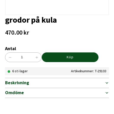
grodor på kula
470.00
kr
Antal
−
+
Köp
grodor
på
6 st i lager
Artikelnummer: T-29103
kula
mängd
Beskrivning
Omdöme