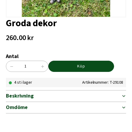
Groda dekor
260.00
kr
Antal
−
+
Köp
Groda
dekor
4 st i lager
Artikelnummer: T-29108
mängd
Beskrivning
Omdöme