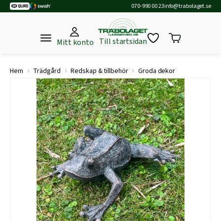
070-990 00 23
info@trabolaget.se
Till startsidan
Mitt konto
›
›
›
Hem
Trädgård
Redskap & tillbehör
Groda dekor