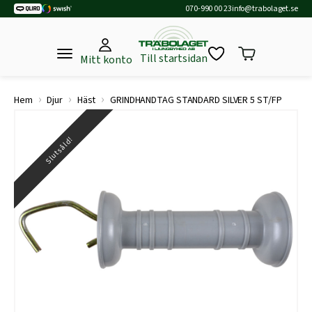
070-990 00 23
info@trabolaget.se
Till startsidan
Mitt konto
›
›
›
Hem
Djur
Häst
GRINDHANDTAG STANDARD SILVER 5 ST/FP
Slutsåld!