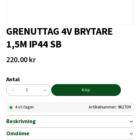
GRENUTTAG 4V BRYTARE
1,5M IP44 SB
220.00
kr
Antal
−
+
Köp
GRENUTTAG
4V
4 st i lager
Artikelnummer: 962709
BRYTARE
1,5M
IP44
Beskrivning
SB
mängd
Omdöme