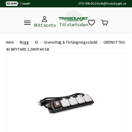
070-990 00 23
info@trabolaget.se
Till startsidan
Mitt konto
›
›
›
›
Hem
Bygg
El
Grenuttag & förlängningssladd
GRENUTTAG
4V BRYTARE 1,5M IP44 SB