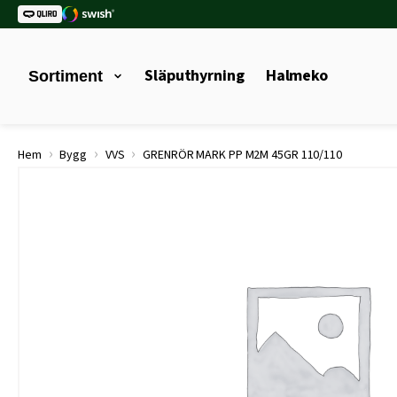
Släputhyrning
Halmeko
Sortiment
›
›
›
Hem
Bygg
VVS
GRENRÖR MARK PP M2M 45GR 110/110