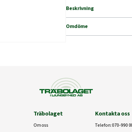
110/110
Beskrivning
mängd
Omdöme
Träbolaget
Kontakta oss
Om oss
Telefon:
070-990 0