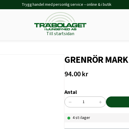
Trygg handel med personlig service – online & i butik
Till startsidan
GRENRÖR MARK 
94.00
kr
Antal
−
+
GRENRÖR
MARK
4 st i lager
PP
M2M
45GR