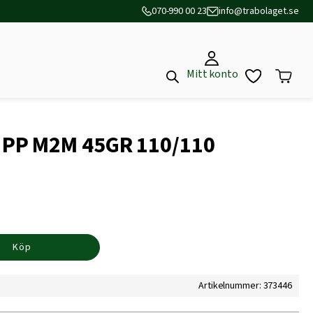
070-990 00 23
info@trabolaget.se
Mitt konto
PP M2M 45GR 110/110
Köp
Artikelnummer: 373446