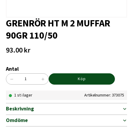
GRENRÖR HT M 2 MUFFAR
90GR 110/50
93.00
kr
Antal
−
+
Köp
GRENRÖR
HT
1 st i lager
Artikelnummer: 373075
M
2
MUFFAR
Beskrivning
90GR
110/50
Omdöme
mängd