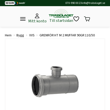
070-990 00 23
info@trabolaget.se
Till startsidan
Mitt konto
›
›
›
Hem
Bygg
VVS
GRENRÖR HT M 2 MUFFAR 90GR 110/50