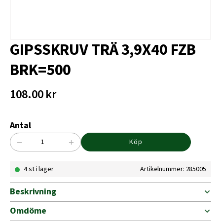
GIPSSKRUV TRÄ 3,9X40 FZB
BRK=500
108.00
kr
Antal
−
+
Köp
GIPSSKRUV
TRÄ
4 st i lager
Artikelnummer: 285005
3,9X40
FZB
BRK=500
Beskrivning
mängd
Omdöme