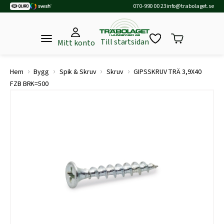
070-990 00 23
info@trabolaget.se
Till startsidan
Mitt konto
›
›
›
›
Hem
Bygg
Spik & Skruv
Skruv
GIPSSKRUV TRÄ 3,9X40
FZB BRK=500