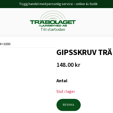
Trygg handel med personlig service – online & i butik
Till startsidan
RK=1000
GIPSSKRUV TRÄ 
148.00
kr
Antal
Slut i lager
BEVAKA