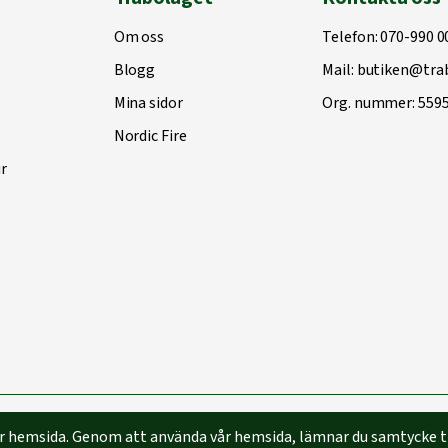
Om oss
Telefon:
070-990 0
Blogg
Mail:
butiken@trab
Mina sidor
Org. nummer: 559
Nordic Fire
r