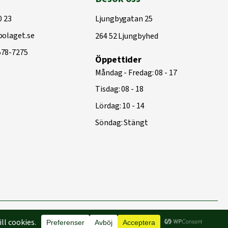
0 23
Ljungbygatan 25
olaget.se
264 52 Ljungbyhed
578-7275
Öppettider
Måndag - Fredag: 08 - 17
Tisdag: 08 - 18
Lördag: 10 - 14
Söndag: Stängt
Byggd med
♥
av
Capace Media | Webbyrå Malmö