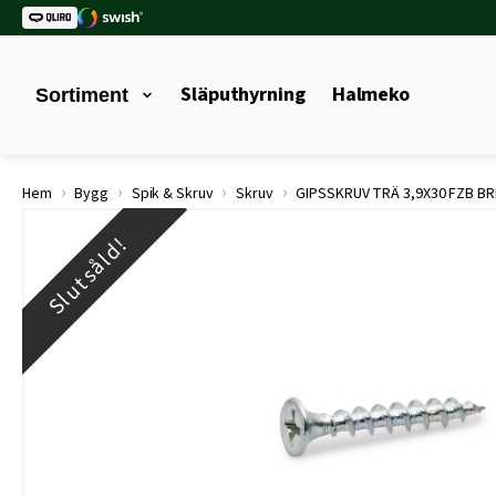
Släputhyrning
Halmeko
Sortiment
›
›
›
›
Hem
Bygg
Spik & Skruv
Skruv
GIPSSKRUV TRÄ 3,9X30 FZB B
Slutsåld!