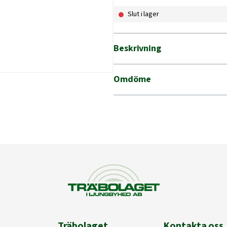
Slut i lager
Beskrivning
Omdöme
Träbolaget
Kontakta oss