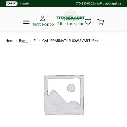
070-990 00 23
info@trabolaget.se
Till startsidan
Mitt konto
›
›
›
Hem
Bygg
El
GALLERARMATUR 60W SVART IP44