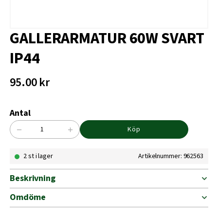
GALLERARMATUR 60W SVART
IP44
95.00
kr
Antal
−
+
Köp
GALLERARMATUR
60W
2 st i lager
Artikelnummer: 962563
SVART
IP44
mängd
Beskrivning
Omdöme