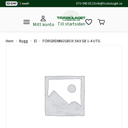
070-990 00 23
info@trabolaget.se
Till startsidan
Mitt konto
›
›
›
Hem
Bygg
El
FÖRGRENINGSBOX SKX SB 1-4 UTG