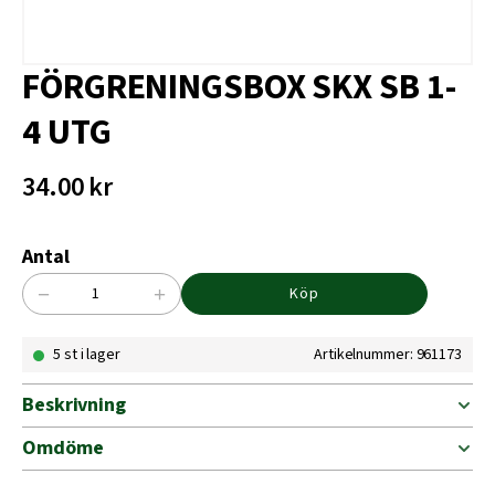
FÖRGRENINGSBOX SKX SB 1-
4 UTG
34.00
kr
Antal
−
+
Köp
FÖRGRENINGSBOX
SKX
5 st i lager
Artikelnummer: 961173
SB
1-
4
Beskrivning
UTG
mängd
Omdöme