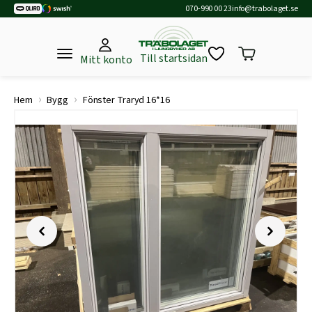
070-990 00 23
info@trabolaget.se
Till startsidan
Mitt konto
›
›
Hem
Bygg
Fönster Traryd 16*16