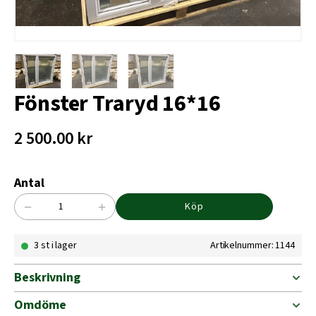
Fönster Traryd 16*16
2 500.00
kr
Antal
−
+
Köp
Fönster
Traryd
3 st i lager
Artikelnummer: 1144
16*16
mängd
Beskrivning
Omdöme