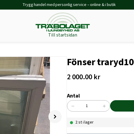
Trygg handel med personlig service – online & i butik
Till startsidan
Fönser traryd1
2 000.00
kr
Antal
−
+
Fönser
traryd10*16
2 st i lager
mängd