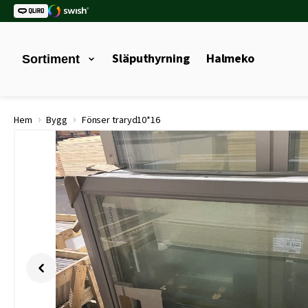
Släputhyrning
Halmeko
Sortiment
›
›
Hem
Bygg
Fönser traryd10*16