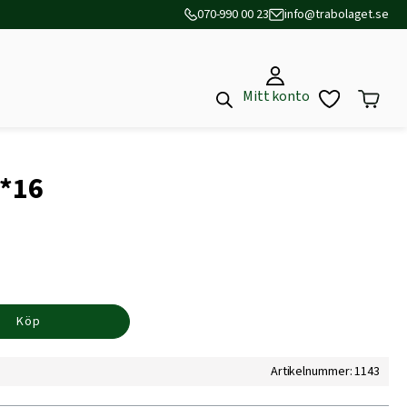
070-990 00 23
info@trabolaget.se
Mitt konto
0*16
Köp
Artikelnummer: 1143