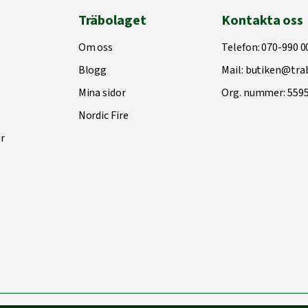
Träbolaget
Kontakta oss
Om oss
Telefon:
070-990 0
Blogg
Mail:
butiken@trab
Mina sidor
Org. nummer: 559
Nordic Fire
r