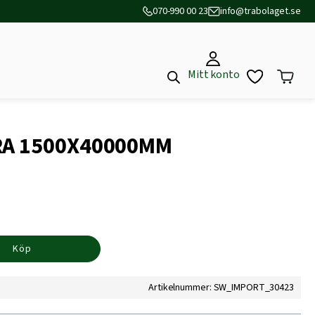
070-990 00 23
info@trabolaget.se
Mitt konto
TRA 1500X40000MM
Köp
Artikelnummer: SW_IMPORT_30423