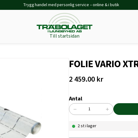
Trygg handel med personlig service – online & i butik
Till startsidan
FOLIE VARIO X
2 459.00
kr
Antal
−
+
FOLIE
VARIO
2 st i lager
XTRA
1500X40000MM
mängd