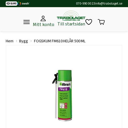
070-990 00 23
info@trabolaget.se
Till startsidan
Mitt konto
›
›
Hem
Bygg
FOGSKUM FM610 HELÅR 500 ML