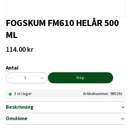
FOGSKUM FM610 HELÅR 500
ML
114.00
kr
Antal
−
+
Köp
FOGSKUM
FM610
3 st i lager
Artikelnummer: 995292
HELÅR
500
ML
Beskrivning
mängd
Omdöme