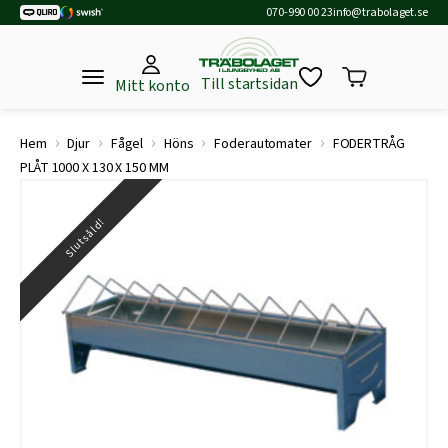
070-990 00 23
info@trabolaget.se
Till startsidan
Mitt konto
›
›
›
›
›
Hem
Djur
Fågel
Höns
Foderautomater
FODERTRÅG
PLÅT 1000 X 130 X 150 MM
Slutsåld!