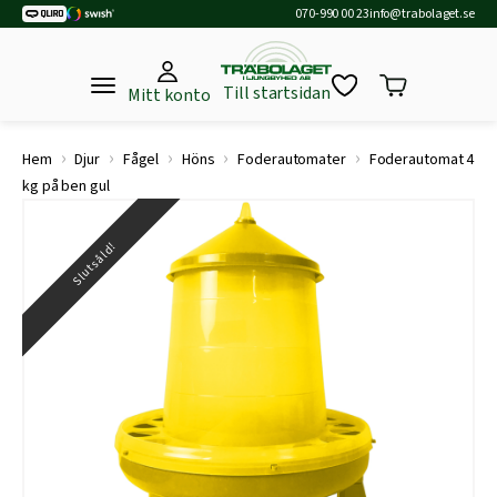
070-990 00 23
info@trabolaget.se
Till startsidan
Mitt konto
›
›
›
›
›
Hem
Djur
Fågel
Höns
Foderautomater
Foderautomat 4
kg på ben gul
Slutsåld!