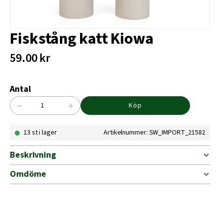
Fiskstång katt Kiowa
59.00
kr
Antal
−
+
Köp
Fiskstång
katt
13 st i lager
Artikelnummer: SW_IMPORT_21582
Kiowa
mängd
Beskrivning
Omdöme