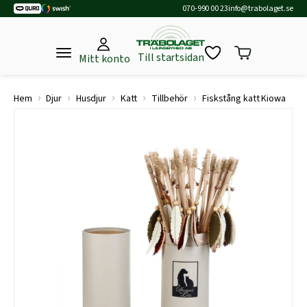
070-990 00 23
info@trabolaget.se
Till startsidan
Mitt konto
›
›
›
›
›
Hem
Djur
Husdjur
Katt
Tillbehör
Fiskstång katt Kiowa