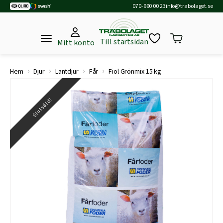
070-990 00 23
info@trabolaget.se
Till startsidan
Mitt konto
›
›
›
›
Hem
Djur
Lantdjur
Får
Fiol Grönmix 15 kg
Slutsåld!