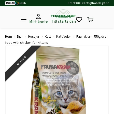
070-990 00 23
info@trabolaget.se
Till startsidan
Mitt konto
›
›
›
›
›
Hem
Djur
Husdjur
Katt
Kattfoder
Faunakram 750g dry
food with chicken for kittens
Slutsåld!