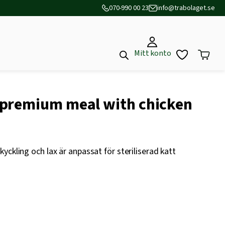
070-990 00 23
info@trabolaget.se
Mitt konto
premium meal with chicken
yckling och lax är anpassat för steriliserad katt