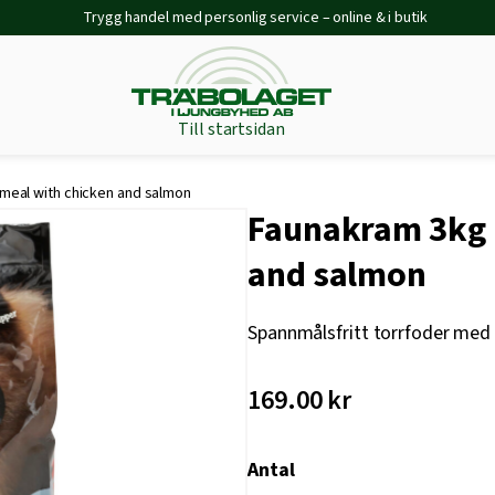
Trygg handel med personlig service – online & i butik
Till startsidan
eal with chicken and salmon
Faunakram 3kg 
and salmon
​Spannmålsfritt torrfoder med k
169.00
kr
Antal