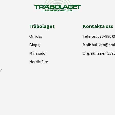
Träbolaget
Kontakta oss
Om oss
Telefon:
070-990 0
Blogg
Mail:
butiken@trab
Mina sidor
Org. nummer: 559
Nordic Fire
r