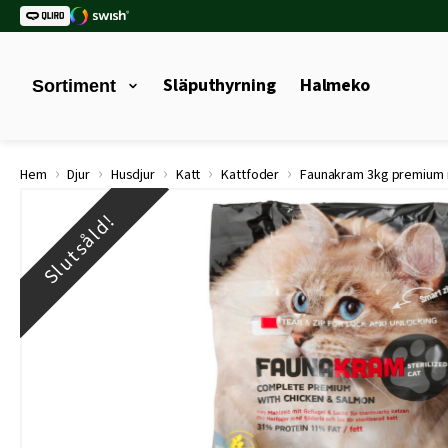
Släputhyrning
Halmeko
Sortiment
›
›
›
›
›
Hem
Djur
Husdjur
Katt
Kattfoder
Faunakram 3kg premium m
Slutsåld!