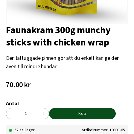
Faunakram 300g munchy
sticks with chicken wrap
Den lättuggade pinnen gör att du enkelt kan ge den
även till mindre hundar
70.00
kr
Antal
−
+
Köp
Faunakram
300g
52 st i lager
Artikelnummer: 10808-65
munchy