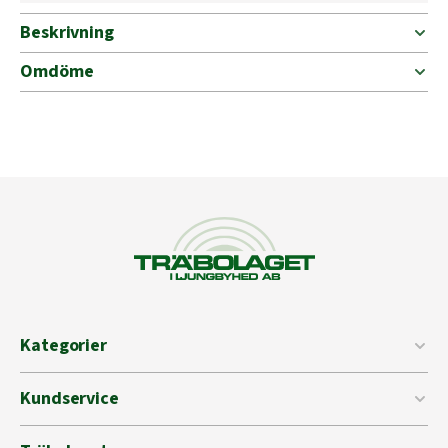
sticks
with
Beskrivning
chicken
wrap
Omdöme
mängd
Kategorier
Kundservice