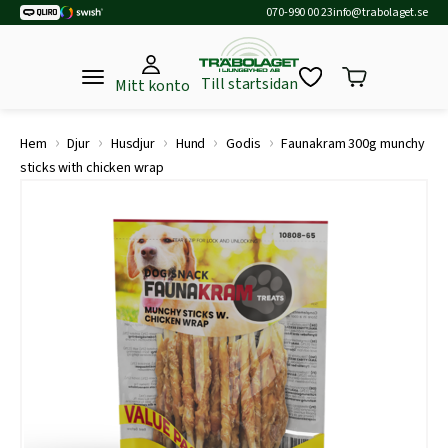
070-990 00 23
info@trabolaget.se
Till startsidan
Mitt konto
›
›
›
›
›
Hem
Djur
Husdjur
Hund
Godis
Faunakram 300g munchy
sticks with chicken wrap