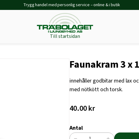
Trygg handel med personlig service – online & i butik
Till startsidan
Faunakram 3 x 1
innehåller godbitar med lax oc
med nötkött och torsk.
40.00
kr
Antal
−
+