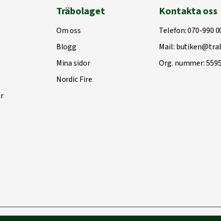
Träbolaget
Kontakta oss
Om oss
Telefon:
070-990 0
Blogg
Mail:
butiken@trab
Mina sidor
Org. nummer: 559
Nordic Fire
r