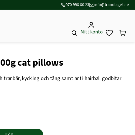
070-990 00 23
info@trabolaget.se
Mitt konto
00g cat pillows
h tranbär, kyckling och tång samt anti-hairball godbitar
Köp