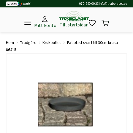
070-990 00 23
info@trabolaget.se
Till startsidan
Mitt konto
›
›
›
Hem
Trädgård
Krukoutlet
Fat plast svart till 30cm kruka
86415