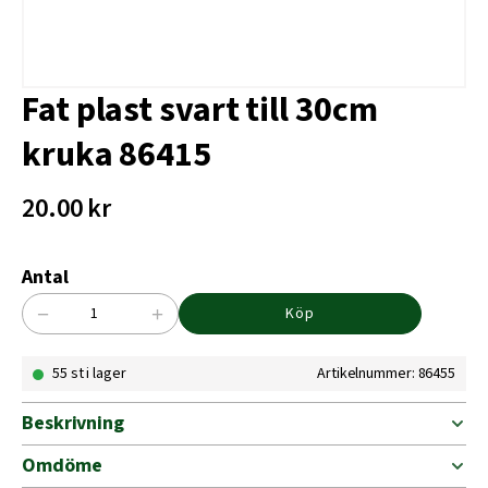
Fat plast svart till 30cm
kruka 86415
20.00
kr
Antal
−
+
Köp
Fat
plast
55 st i lager
Artikelnummer: 86455
svart
till
30cm
Beskrivning
kruka
86415
Omdöme
mängd