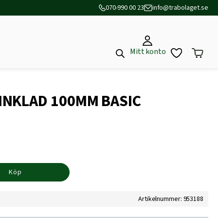
070-990 00 23
info@trabolaget.se
Mitt konto
INKLAD 100MM BASIC
Köp
Artikelnummer: 953188