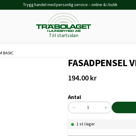
Trygg handel med personlig service – online & i butik
Till startsidan
M BASIC
FASADPENSEL V
194.00
kr
Antal
−
+
FASADPENSEL
VINKLAD
1 st i lager
100MM
BASIC
mängd