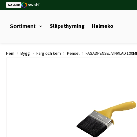
Släputhyrning
Halmeko
Sortiment
›
›
›
›
Hem
Bygg
Färg och kem
Pensel
FASADPENSEL VINKLAD 100M