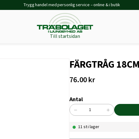
Trygg handel med personlig service – online & i butik
Till startsidan
FÄRGTRÅG 18C
76.00
kr
Antal
−
+
FÄRGTRÅG
18CM
11 st i lager
mängd