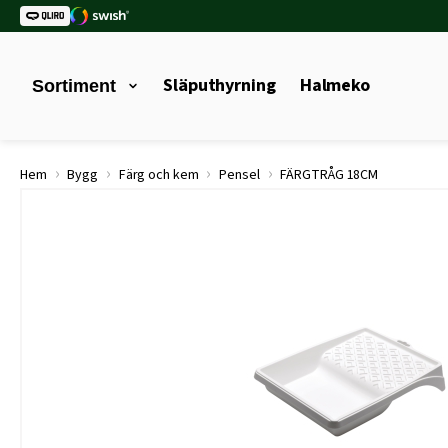
Släputhyrning
Halmeko
Sortiment
›
›
›
›
Hem
Bygg
Färg och kem
Pensel
FÄRGTRÅG 18CM