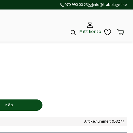
070-990 00 23
info@trabolaget.se
Mitt konto
M
Köp
Artikelnummer: 953277