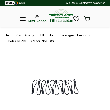
070-990 00 23
info@trabolaget.se
Till startsidan
Mitt konto
›
›
›
›
Hem
Gård & skog
Till fordon
Släpvagnstillbehör
EXPANDERHAKE FÖR LASTNÄT 10ST