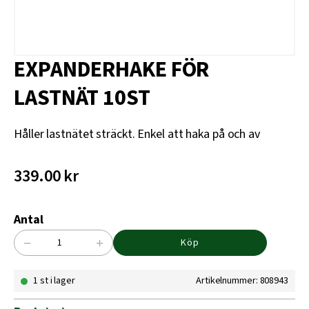
EXPANDERHAKE FÖR
LASTNÄT 10ST
Håller lastnätet sträckt. Enkel att haka på och av
339.00
kr
Antal
−
+
Köp
EXPANDERHAKE
FÖR
1 st i lager
Artikelnummer: 808943
LASTNÄT
10ST
mängd