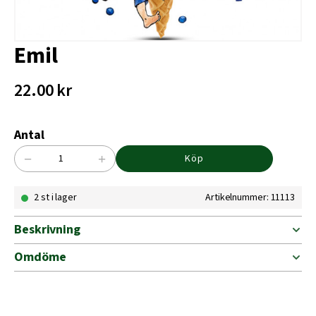
Emil
22.00
kr
Antal
−
+
Köp
Emil
mängd
2 st i lager
Artikelnummer: 11113
Beskrivning
Omdöme