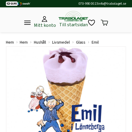
070-990 00 23
info@trabolaget.se
Till startsidan
Mitt konto
›
›
›
›
›
Hem
Hem
Hushåll
Livsmedel
Glass
Emil