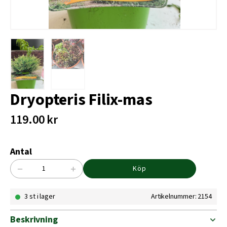
Dryopteris Filix-mas
119.00
kr
Antal
−
+
Köp
Dryopteris
Filix-
3 st i lager
Artikelnummer: 2154
mas
mängd
Beskrivning