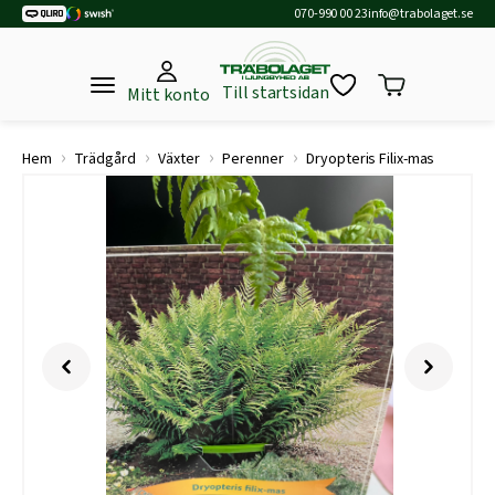
070-990 00 23
info@trabolaget.se
Till startsidan
Mitt konto
›
›
›
›
Hem
Trädgård
Växter
Perenner
Dryopteris Filix-mas