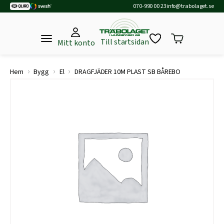
070-990 00 23
info@trabolaget.se
Till startsidan
Mitt konto
›
›
›
Hem
Bygg
El
DRAGFJÄDER 10M PLAST SB BÅREBO