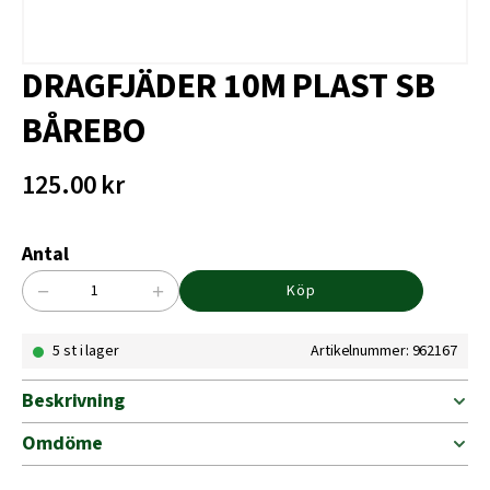
DRAGFJÄDER 10M PLAST SB
BÅREBO
125.00
kr
Antal
−
+
Köp
DRAGFJÄDER
10M
5 st i lager
Artikelnummer: 962167
PLAST
SB
BÅREBO
Beskrivning
mängd
Omdöme