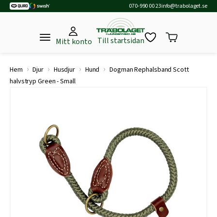
070-990 00 23
info@trabolaget.se
Till startsidan
Mitt konto
›
›
›
›
Hem
Djur
Husdjur
Hund
Dogman Rephalsband Scott
halvstryp Green - Small