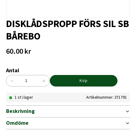
DISKLÅDSPROPP FÖRS SIL SB
BÅREBO
60.00
kr
Antal
−
+
Köp
DISKLÅDSPROPP
FÖRS
1 st i lager
Artikelnummer: 371791
SIL
SB
BÅREBO
Beskrivning
mängd
Omdöme