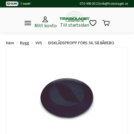
070-990 00 23
info@trabolaget.se
Till startsidan
Mitt konto
›
›
›
Hem
Bygg
VVS
DISKLÅDSPROPP FÖRS SIL SB BÅREBO