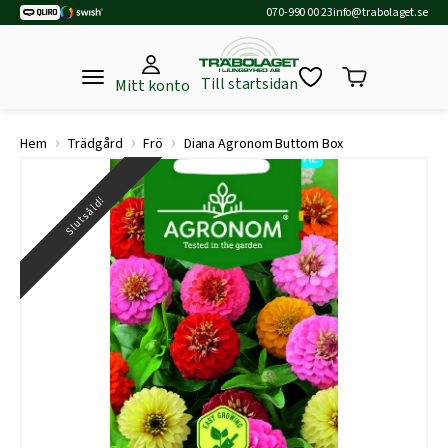
070-990 00 23
info@trabolaget.se
Till startsidan
Mitt konto
›
›
›
Hem
Trädgård
Frö
Diana Agronom Buttom Box
Slutsåld!